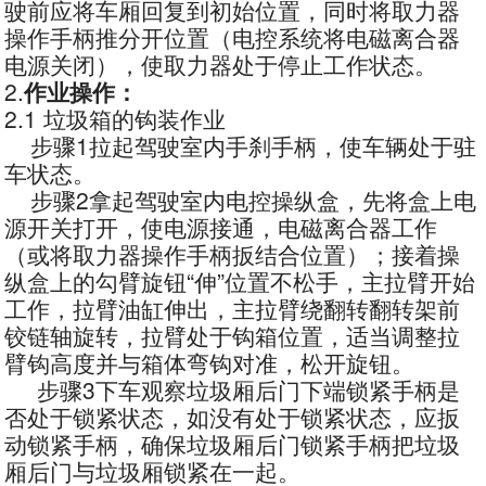
驶前应将车厢回复到初始位置，同时将取力器
操作手柄推分开位置（电控系统将电磁离合器
电源关闭），使取力器处于停止工作状态。
2.
作业操作：
2.1 垃圾箱的钩装作业
步骤1拉起驾驶室内手刹手柄，使车辆处于驻
车状态。
步骤2拿起驾驶室内电控操纵盒，先将盒上电
源开关打开，使电源接通，电磁离合器工作
（或将取力器操作手柄扳结合位置）；接着操
纵盒上的勾臂旋钮“伸”位置不松手，主拉臂开始
工作，拉臂油缸伸出，主拉臂绕翻转翻转架前
铰链轴旋转，拉臂处于钩箱位置，适当调整拉
臂钩高度并与箱体弯钩对准，松开旋钮。
步骤3下车观察垃圾厢后门下端锁紧手柄是
否处于锁紧状态，如没有处于锁紧状态，应扳
动锁紧手柄，确保垃圾厢后门锁紧手柄把垃圾
厢后门与垃圾厢锁紧在一起。