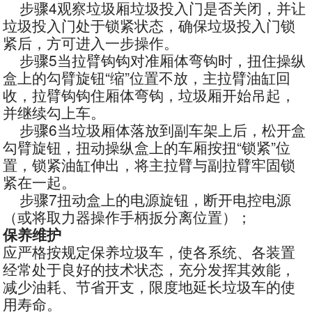
步骤4观察垃圾厢垃圾投入门是否关闭，并让
垃圾投入门处于锁紧状态，确保垃圾投入门锁
紧后，方可进入一步操作。
步骤5当拉臂钩钩对准厢体弯钩时，扭住操纵
盒上的勾臂旋钮“缩”位置不放，主拉臂油缸回
收，拉臂钩钩住厢体弯钩，垃圾厢开始吊起，
并继续勾上车。
步骤6当垃圾厢体落放到副车架上后，松开盒
勾臂旋钮，扭动操纵盒上的车厢按扭“锁紧”位
置，锁紧油缸伸出，将主拉臂与副拉臂牢固锁
紧在一起。
步骤7扭动盒上的电源旋钮，断开电控电源
（或将取力器操作手柄扳分离位置）；
保养维护
应严格按规定保养垃圾车，使各系统、各装置
经常处于良好的技术状态，充分发挥其效能，
减少油耗、节省开支，限度地延长垃圾车的使
用寿命。