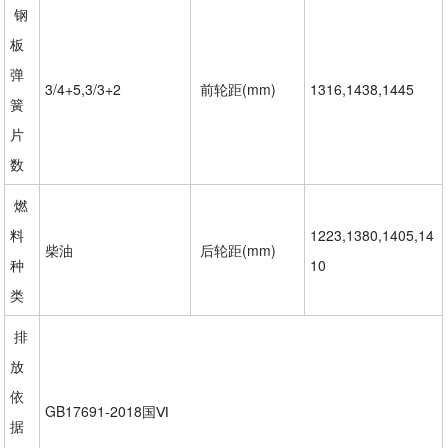
钢
板
弹
3/4+5,3/3+2
前轮距(mm)
1316,1438,1445
簧
片
数
燃
料
1223,1380,1405,14
柴油
后轮距(mm)
种
10
类
排
放
依
GB17691-2018国Ⅵ
据