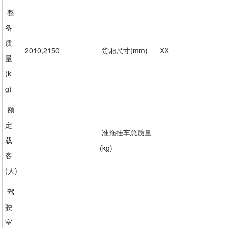
整
备
质
2010,2150
货厢尺寸(mm)
XX
量
(k
g)
额
定
准拖挂车总质量
载
(kg)
客
(人)
驾
驶
室