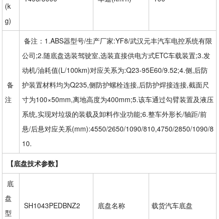
(k
g)
备注：1.ABS器型号/生产厂家:YF8/武汉元丰汽车电控系统有限
公司;2.随底盘选装驾驶室,选装直接供电方式ETC车载装置;3.发
动机/油耗值(L/100km)对应关系为:Q23-95E60/9.52;4.侧,后防
备
护装置材料均为Q235,侧防护螺栓连接,后防护焊接连接,截面尺
注
寸为100×50mm,离地高度为400mm;5.该车通过勾臂装置及液压
系统,实现对垃圾的装载及卸料作业功能;6.整车外形长/轴距/前
悬/后悬对应关系(mm):4550/2650/1090/810,4750/2850/1090/8
10.
【底盘技术参数】
底
盘
SH1043PEDBNZ2
底盘名称
载货汽车底盘
型