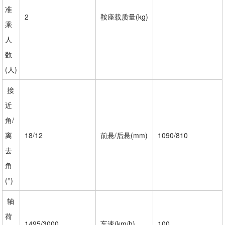
准
2
鞍座载质量(kg)
乘
人
数
(人)
接
近
角/
离
18/12
前悬/后悬(mm)
1090/810
去
角
(°)
轴
荷
1495/3000
车速(km/h)
100