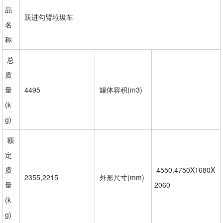
品
跃进勾臂垃圾车
名
称
总
质
量
4495
罐体容积(m3)
(k
g)
额
定
质
4550,4750X1680X
2355,2215
外形尺寸(mm)
量
2060
(k
g)