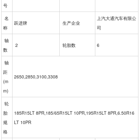
号
名
上汽大通汽车有限公
跃进牌
生产企业
称
司
轴
2
轮胎数
6
数
轴
距
2650,2850,3100,3308
(m
m)
轮
胎
185R15LT 8PR,185/65R15LT 10PR,195R15LT 8PR,6.50R16
规
LT 10PR
格