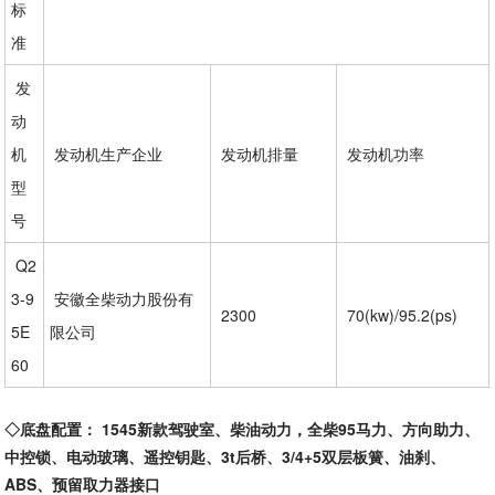
标
准
发
动
机
发动机生产企业
发动机排量
发动机功率
型
号
Q2
3-9
安徽全柴动力股份有
2300
70(kw)/95.2(ps)
5E
限公司
60
◇底盘配置：
1545新款驾驶室、柴油动力，全柴95马力、方向助力、
中控锁、电动玻璃、遥控钥匙、3t后桥、3/4+5双层板簧、油刹、
ABS、预留取力器接口