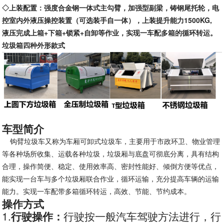
◇上装配置：
强度合金钢一体式主勾臂，加强型副梁，铸钢尾托轮，电
控室内外液压操控装置（可选装手自一体），上装提升能力1500KG,
液压完成上箱
+
下箱
+
锁紧
+
自卸等作业，实现一车配多箱的循环转运。
垃圾
箱
四种外形款式
车型简介
钩臂垃圾车又称为车厢可卸式垃圾车，主要用于市政环卫、物业管理
等各种场所收集、运载各种垃圾，垃圾厢与底盘可彻底分离，具有结构
合理，操作简便、稳定、使用效率高、密封性能好、倾倒方便等优点，
能实现一台车与多个垃圾厢联合作业，循环运输，充分提高车辆的运输
能力。实现一车配带多箱循环转运，高效、节能、节约成本。
操作方式
1.
行驶操作：
行驶按一般汽车驾驶方法进行，行