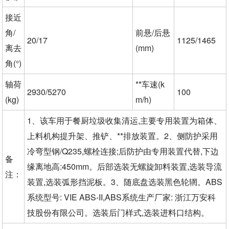
接近
角/
前悬/后悬
20/17
1125/1465
离去
(mm)
角(°)
轴荷
**车速(k
2930/5270
100
(kg)
m/h)
1、该车用于餐厨垃圾收集清运,主要专用装置为箱体、
上料机构提升架、推铲、**排放装置。2、侧防护采用
冷弯型钢/Q235,螺栓连接;后防护由专用装置代替,下边
备
缘离地高:450mm。后部选装无螺旋卸料装置,选装导流
注：
装置,选装弧形挡泥板。3、随底盘选装黑色轮辋。ABS
系统型号: VIE ABS-II,ABS系统生产厂家: 浙江万安科
技股份有限公司。选装后门样式,选装进料口结构。