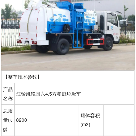
【整车技术参数】
产品
江铃凯锐国六4.5方餐厨垃圾车
名称
总质
罐体容积
量(k
8200
(m3)
g)