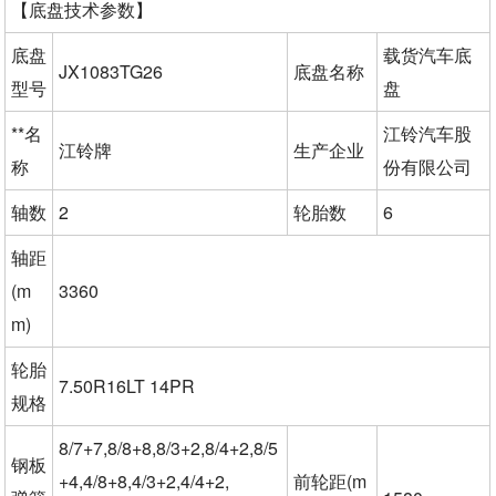
【底盘技术参数】
底盘
载货汽车底
JX1083TG26
底盘名称
型号
盘
**名
江铃汽车股
江铃牌
生产企业
称
份有限公司
轴数
2
轮胎数
6
轴距
(m
3360
m)
轮胎
7.50R16LT 14PR
规格
8/7+7,8/8+8,8/3+2,8/4+2,8/5
钢板
+4,4/8+8,4/3+2,4/4+2,
前轮距(m