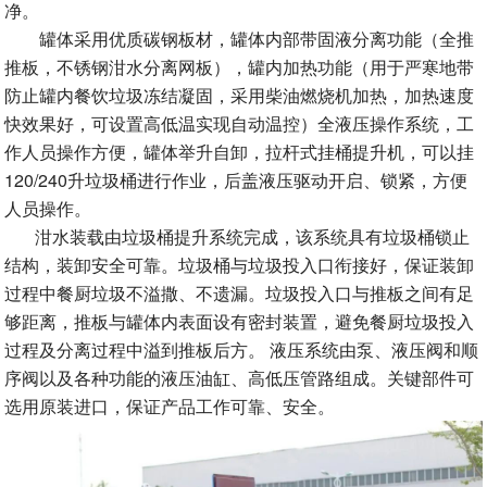
净。
罐体采用优质碳钢板材，罐体内部带固液分离功能（全推
推板，不锈钢泔水分离网板），罐内加热功能（用于严寒地带
防止罐内餐饮垃圾冻结凝固，采用柴油燃烧机加热，加热速度
快效果好，可设置高低温实现自动温控）全液压操作系统，工
作人员操作方便，罐体举升自卸，拉杆式挂桶提升机，可以挂
120/240升垃圾桶进行作业，后盖液压驱动开启、锁紧，方便
人员操作。
泔水装载由垃圾桶提升系统完成，该系统具有垃圾桶锁止
结构，装卸安全可靠。垃圾桶与垃圾投入口衔接好，保证装卸
过程中餐厨垃圾不溢撒、不遗漏。垃圾投入口与推板之间有足
够距离，推板与罐体内表面设有密封装置，避免餐厨垃圾投入
过程及分离过程中溢到推板后方。 液压系统由泵、液压阀和顺
序阀以及各种功能的液压油缸、高低压管路组成。关键部件可
选用原装进口，保证产品工作可靠、安全。