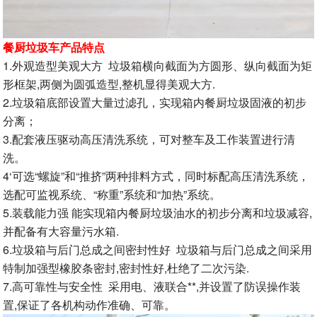
餐厨垃圾车产品特点
1.外观造型美观大方 垃圾箱横向截面为方圆形、纵向截面为矩
形框架,两侧为圆弧造型,整机显得美观大方.
2.垃圾箱底部设置大量过滤孔，实现箱内餐厨垃圾固液的初步
分离；
3.配套液压驱动高压清洗系统，可对整车及工作装置进行清
洗。
4‘可选“螺旋”和“推挤”两种排料方式，同时标配高压清洗系统，
选配可监视系统、“称重”系统和“加热”系统。
5.装载能力强 能实现箱内餐厨垃圾油水的初步分离和垃圾减容,
并配备有大容量污水箱.
6.垃圾箱与后门总成之间密封性好 垃圾箱与后门总成之间采用
特制加强型橡胶条密封,密封性好,杜绝了二次污染.
7.高可靠性与安全性 采用电、液联合**,并设置了防误操作装
置,保证了各机构动作准确、可靠。