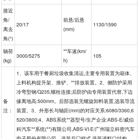
接近
角/
前悬/后悬
20/17
1130/1590
离去
(mm)
角(°)
轴荷
**车速(km/
3000/5275
105
(kg)
h)
1、该车用于餐厨垃圾收集清运,主要专用装置为箱体、
上料机构提升架、推铲、**排放装置。2、侧防护采用
冷弯型钢/Q235,螺栓连接;后防护由专用装置代替,下边
备
缘离地高:500mm。后部选装无螺旋卸料装置,选装导流
注：
装置。3、外形长与轴距(mm)的对应关系:6080/3360,6
520/3800;4、ABS系统**器型号/生产企业:ABS-E/威伯
科汽车**系统(**)有限公司,ABS-VI·E/广州瑞立科密汽车
电子股份有限公司。选装后门样式,选装进料口结构。