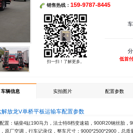
159-9787-8445
销售热线：
低首
扫一扫！了解更多。
车辆信息
实拍图片
配置参数
六解放龙V单桥平板运输车
配置参数
配置：锡柴4缸190马力，法士特8档变速箱，900R20钢丝胎，
S，原厂空调，行车记录仪，整车尺寸：9000*2500*2900，总质量