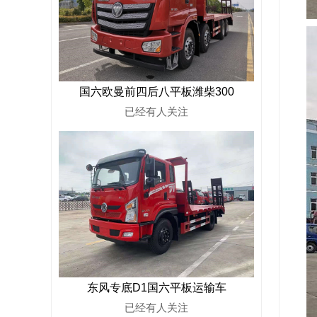
国六欧曼前四后八平板潍柴300
已经有
人关注
东风专底D1国六平板运输车
已经有
人关注