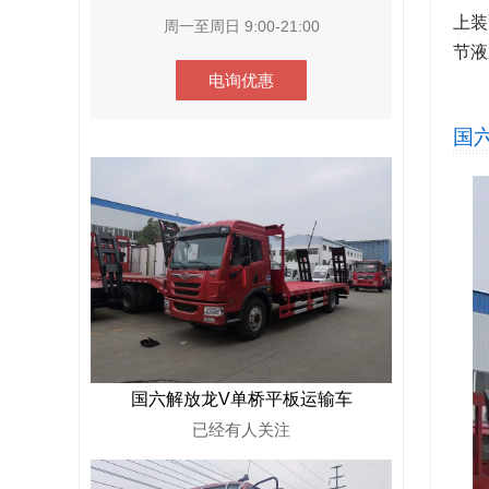
上装
周一至周日 9:00-21:00
节液
电询优惠
国
国六解放龙V单桥平板运输车
已经有
人关注