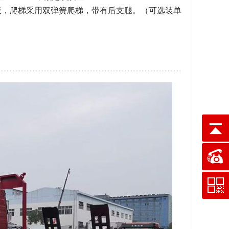
纹板，爬梯采用双弹簧爬梯，带有后支腿。（可选装单