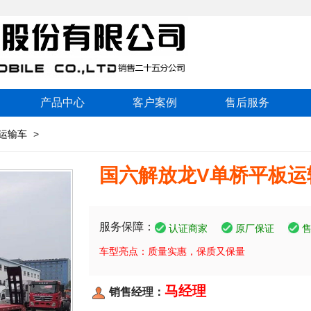
产品中心
客户案例
售后服务
运输车
>
国六解放龙V单桥平板运
服务保障：
认证商家
原厂保证
车型亮点：质量实惠，保质又保量
马经理
销售经理：