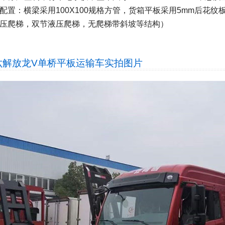
配置：横梁采用100X100规格方管，货箱平板采用5mm后花
压爬梯，双节液压爬梯，无爬梯带斜坡等结构）
六解放龙V单桥平板运输车
实拍图片