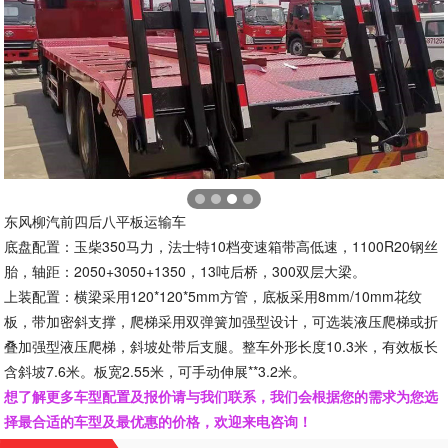
东风柳汽前四后八平板运输车
底盘配置：玉柴350马力，法士特10档变速箱带高低速，1100R20钢丝
胎，轴距：2050+3050+1350，13吨后桥，300双层大梁。
上装配置：横梁采用120*120*5mm方管，底板采用8mm/10mm花纹
板，带加密斜支撑，爬梯采用双弹簧加强型设计，可选装液压爬梯或折
叠加强型液压爬梯，斜坡处带后支腿。整车外形长度10.3米，有效板长
含斜坡7.6米。板宽2.55米，可手动伸展**3.2米。
想了解更多车型配置及报价请与我们联系，我们会根据您的需求为您选
择最合适的车型及最优惠的价格，欢迎来电咨询！