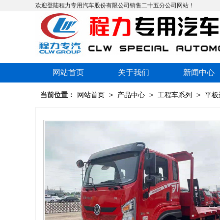
欢迎登陆程力专用汽车股份有限公司销售二十五分公司网站！
网站首页
关于我们
新闻中心
当前位置：
网站首页
>
产品中心
>
工程车系列
>
平板