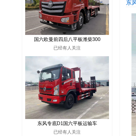
东
国六欧曼前四后八平板潍柴300
已经有
人关注
东风专底D1国六平板运输车
已经有
人关注