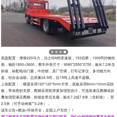
底盘配置：潍柴220马力，法士特8档变速箱，153后桥，1000R20钢丝
胎，轴距1800+3600，整车外形尺寸：9580*2550*2750，板长7.2米含
斜坡，标配电动门窗，中控锁，原厂空调，行车记录仪，多功能方向
盘，铝合金油箱。总质量24.5吨，拉15吨上高速不超载。
上装配置：：横梁采用120*120*5mm方管，底板采用8mm/10mm花纹
板，带加密斜支撑，爬梯采用双弹簧加强型设计，可选装液压爬梯或折
叠加强型液压爬梯，斜坡处带后支腿，板长7.2或7.8米（含斜坡），宽
2.5米（可手动伸展**3.2米），
该车公告+燃油+环保齐全，全国上户无忧！！
想了解更多车型配置及报价请与我们联系，我们会根据您的需求为您选