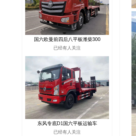
国六欧曼前四后八平板潍柴300
已经有
人关注
东风专底D1国六平板运输车
已经有
人关注