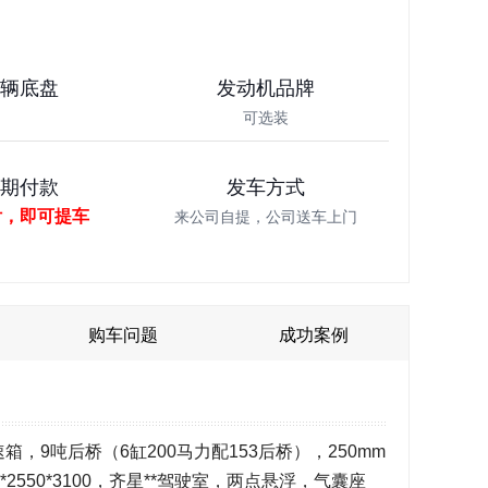
车辆底盘
发动机品牌
可选装
分期付款
发车方式
付，即可提车
来公司自提，公司送车上门
购车问题
成功案例
箱，9吨后桥（6缸200马力配153后桥），250mm
0*2550*3100，齐星**驾驶室，两点悬浮，气囊座