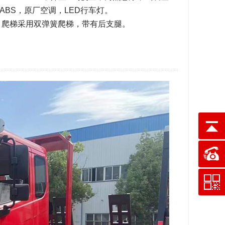
BS，原厂空调，LED行车灯。
板，爬梯采用双弹簧爬梯，带有后支腿。