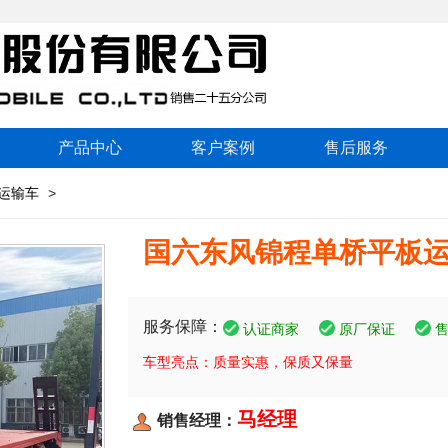
产品中心
客户案例
售后服务
运输车
>
国六东风锦程单桥平板
服务保障：
认证商家
原厂保证
车型亮点：质量实惠，保质又保量
马经理
销售经理：