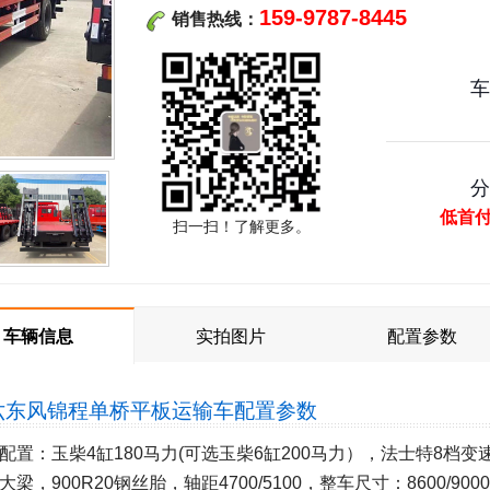
159-9787-8445
销售热线：
低首
扫一扫！了解更多。
车辆信息
实拍图片
配置参数
六东风锦程单桥平板运输车
配置参数
配置：玉柴4缸180马力(可选玉柴6缸200马力），法士特8档变速
大梁，900R20钢丝胎，轴距4700/5100，整车尺寸：8600/900