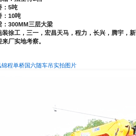
桥：5吨
桥：10吨
梁：300MM三层大梁
选装徐工，三一，宏昌天马，程力，长兴，腾宇，新
迎来厂实地考察。
风锦程单桥国六随车吊
实拍图片