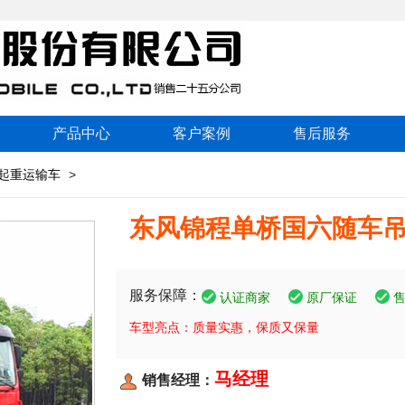
产品中心
客户案例
售后服务
起重运输车
>
东风锦程单桥国六随车
服务保障：
认证商家
原厂保证
车型亮点：质量实惠，保质又保量
马经理
销售经理：