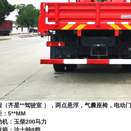
程（齐星**驾驶室 ），两点悬浮，气囊座椅，电动
：5**MM
动机：玉柴200马力
速箱：法士特8档