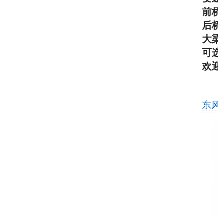
前
后
大
可
欢
东