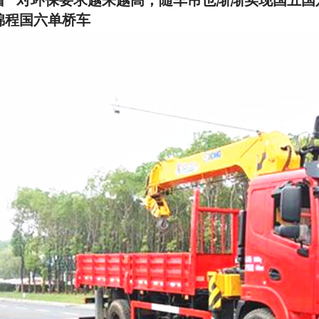
着**对环保要求越来越高，随车吊也渐渐实现国五国
锦程国六单桥车