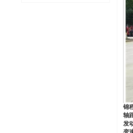
锦
轴距
发
变