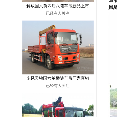
随
解放国六前四后八随车吊新品上市
风
已经有
人关注
东风天锦国六单桥随车吊厂家直销
已经有
人关注