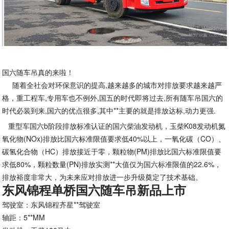
国六随车吊真的来啦！
随着全社会对环保意识的提高,越来越多的城市对排放要求越来越严
格，重工程车,专用车也不例外,国五的时代即将过去,所有随车吊国六的
时代必装到来,国六的优点很多,其中**主要的就是排放达标,动力更强.
重型车国六b阶段排放标准认证的国六柴油发动机，玉柴K08发动机氮
氧化物(NOx)排放比国六标准限值要求低40%以上，一氧化碳（CO）、
碳氢化合物（HC）排放接近于零，颗粒物(PM)排放比国六标准限值要
求低80%，颗粒数量(PN)排放实测**大值仅为国六标准限值的22.6%，
排放裕度非常大，为未来应对排放进一步升级奠定了技术基础。
东风锦程单桥国六随车吊新品上市
驾驶室：东风锦程齐星**驾驶室
轴距：5**MM